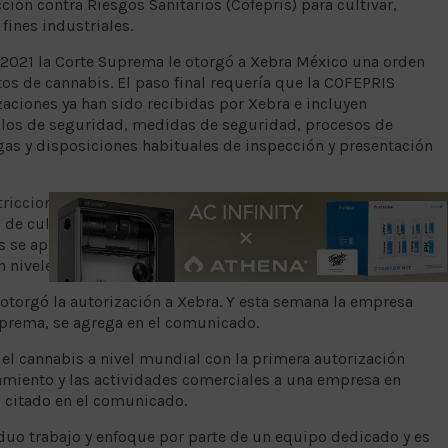
ión contra Riesgos Sanitarios (Cofepris) para cultivar,
fines industriales.
 2021 la Corte Suprema le otorgó a Xebra México una orden
tos de cannabis. El paso final requería que la COFEPRIS
zaciones ya han sido recibidas por Xebra e incluyen
olos de seguridad, medidas de seguridad, procesos de
as y disposiciones habituales de inspección y presentación
estricciones sobre dónde Xebra puede cultivar cannabis en
 de cultivo, o el volumen de las operaciones de
 se aplicarán inicialmente de forma específica a la
 niveles bajos de THC (menos del 1%).
 otorgó la autorización a Xebra. Y esta semana la empresa
uprema, se agrega en el comunicado.
l cannabis a nivel mundial con la primera autorización
samiento y las actividades comerciales a una empresa en
, citado en el comunicado.
rduo trabajo y enfoque por parte de un equipo dedicado y es