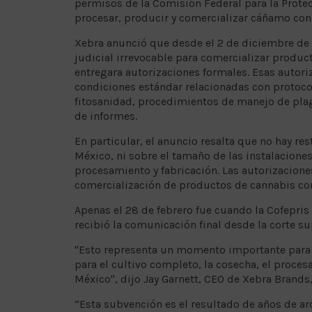
permisos de la Comisión Federal para la Protecc
procesar, producir y comercializar cáñamo con 
Xebra anunció que desde el 2 de diciembre de
judicial irrevocable para comercializar produc
entregara autorizaciones formales. Esas autori
condiciones estándar relacionadas con protoc
fitosanidad, procedimientos de manejo de plag
de informes.
En particular, el anuncio resalta que no hay r
México, ni sobre el tamaño de las instalaciones
procesamiento y fabricación. Las autorizaciones
comercialización de productos de cannabis con
Apenas el 28 de febrero fue cuando la Cofepris
recibió la comunicación final desde la corte s
"Esto representa un momento importante para e
para el cultivo completo, la cosecha, el proce
México", dijo Jay Garnett, CEO de Xebra Brands
“Esta subvención es el resultado de años de a