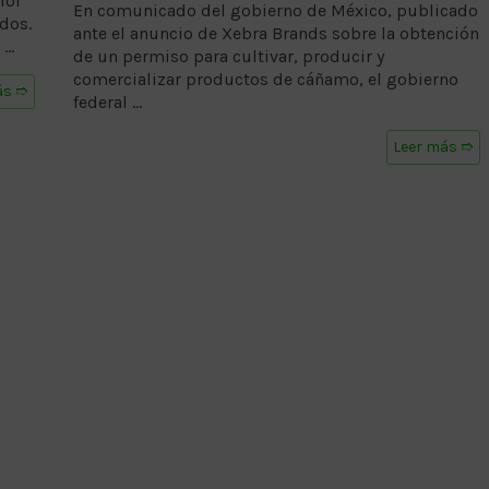
iol
En comunicado del gobierno de México, publicado
dos.
ante el anuncio de Xebra Brands sobre la obtención
 …
de un permiso para cultivar, producir y
comercializar productos de cáñamo, el gobierno
ás ➱
federal …
Leer más ➱