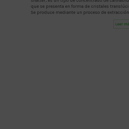
shatter, es un tipo de concentrado de cannabid
que se presenta en forma de cristales translúci
Se produce mediante un proceso de extracción
Leer m