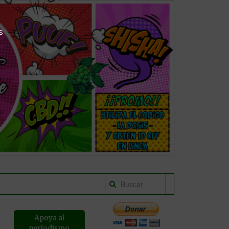
s
Apoya al
periodismo