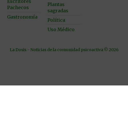
Escritores
Plantas
Pachecos
sagradas
Gastronomía
Política
Uso Médico
La Dosis - Noticias de la comunidad psicoactiva © 2026