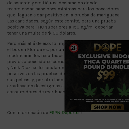
de acuerdo y emitió una declaración donde
recomiendan sanciones mínimas para los boxeadores
que lleguen a dar positivo en la prueba de mariguana.
Las cantidades, según este comité, para una prueba
positiva para THC superiores a 150 ng/ml deberían
tener una multa de $100 dólares.
Pero más allá de eso, lo importante de este cambio en
el box en Florida es, por un lado, que ya no
modificarán los resultados de los combates, en meses
previos a boxeadores como Kevin Croom, Trevin Jones
y Nick Diaz, se les anularon victorias por salir
positivos en las pruebas de marihuana posteriores a
sus peleas; y, por otro lado, que ayudará en la
erradicación de estigmas a deportistas que son
consumidores de marihuana.
Con información de
ESPN Deportes
: