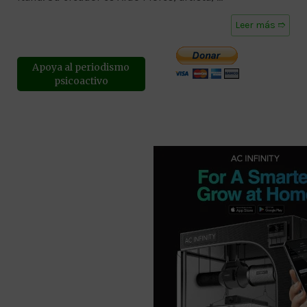
Leer más ➱
Apoya al periodismo
psicoactivo