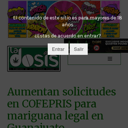
El contenido de este sitio es para mayores de 18
años
¿Estas de acuerdo en entrar?
Entrar
Salir
Aumentan solicitudes
en COFEPRIS para
mariguana legal en
Guanajuato