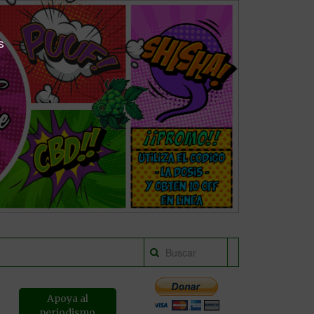
s
Apoya al
periodismo