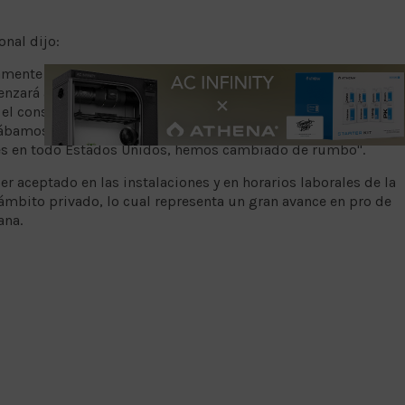
onal dijo:
vamente la Ley de Eliminación y Reinversión de Oportunidades
nzará a abordar el consumo de cannabis entre los
l consumo de alcohol. En el pasado, si las personas daban
icábamos para trabajar en Amazon. Sin embargo,
ales en todo Estados Unidos, hemos cambiado de rumbo".
r aceptado en las instalaciones y en horarios laborales de la
 ámbito privado, lo cual representa un gran avance en pro de
ana.