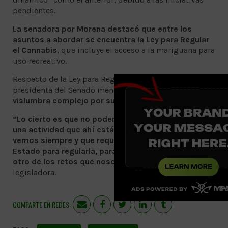
pendientes.
La senadora por Morena destacó que entre los
asuntos a abordar se encuentra la Ley para Regular
el Cannabis
, que incluye el acceso a la mariguana para
uso recreativo.
Respecto de la Ley para Regular el Cannabis, la
presidenta del Senado mencionó que
este asunto se
vislumbra complejo por su “estigma social”.
“Lo cierto es que no podemos seguir descuidando
una actividad que ahí está (fumar mariguana), que la
vemos siempre y que requiere de la intervención del
Estado para regularla, para controlarla; entonces, es
otro de los retos que nosotros tenemos”,
señaló la
legisladora.
COMPARTE EN REDES: