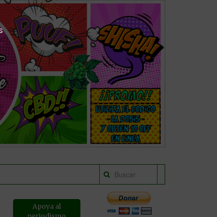
s
Apoya al
periodismo