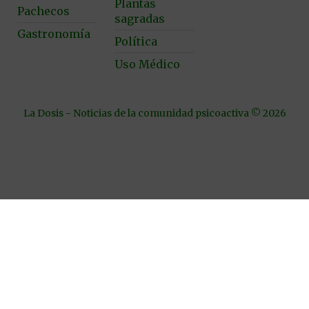
Plantas
Pachecos
sagradas
Gastronomía
Política
Uso Médico
La Dosis - Noticias de la comunidad psicoactiva © 2026