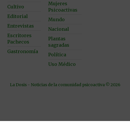
Mujeres
Cultivo
Psicoactivas
Editorial
Mundo
Entrevistas
Nacional
Escritores
Plantas
Pachecos
sagradas
Gastronomía
Política
Uso Médico
La Dosis - Noticias de la comunidad psicoactiva © 2026