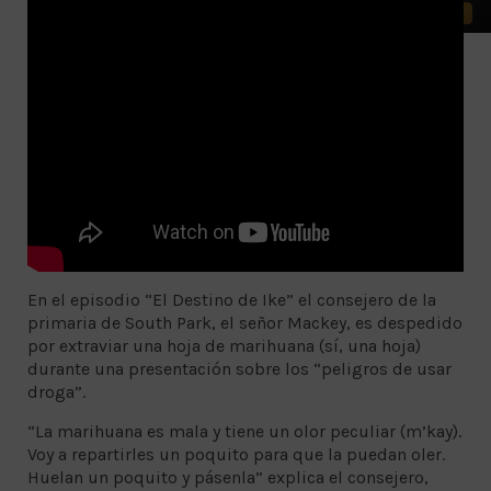
En el episodio “El Destino de Ike” el consejero de la
primaria de South Park, el señor Mackey, es despedido
por extraviar una hoja de marihuana (sí, una hoja)
durante una presentación sobre los “peligros de usar
droga”.
“La marihuana es mala y tiene un olor peculiar (m’kay).
Voy a repartirles un poquito para que la puedan oler.
Huelan un poquito y pásenla” explica el consejero,