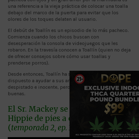
una referencia a la vieja práctica de colocar una toalla
debajo del marco de la puerta para evitar que los
olores de los toques delaten al usuario.
El debút de Toallín es un episodio de lo más pacheco.
Comienza cuando los chicos buscan con
desesperación la consola de videojuegos que les
robaron. En la travesía conocen a Toallín (quien no deja
de ofrecer consejos sobre cómo usar toallas y
prenderse porros).
Desde entonces, Toallín ha sido un personaje noble y
dispuesto a ayudar a sus amigos. Claro, es un poco
despistado e inocente, pero sus intenciones son
buenas.
El Sr. Mackey se vuelve un
Hippie de pies a cabeza
(
temporada 2, ep. 3
)