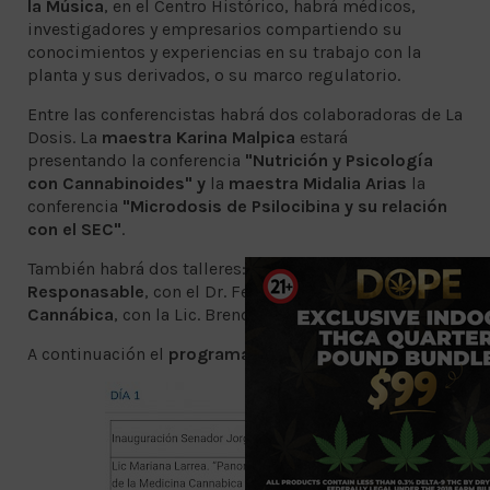
la Música
, en el Centro Histórico, habrá médicos,
investigadores y empresarios compartiendo su
conocimientos y experiencias en su trabajo con la
planta y sus derivados, o su marco regulatorio.
Entre las conferencistas habrá dos colaboradoras de La
Dosis. La
maestra Karina Malpica
estará
presentando la conferencia
"Nutrición y Psicología
con Cannabinoides" y
la
maestra Midalia Arias
la
conferencia
"Microdosis de Psilocibina y su relación
con el SEC"
.
También habrá dos talleres:
Dosificación
Responasable
, con el Dr. Fernando Márquez, y
Cocina
Cannábica
, con la Lic. Brenda Lázaro.
A continuación el
programa de conferencias
: