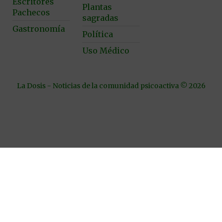
Escritores
Plantas
Pachecos
sagradas
Gastronomía
Política
Uso Médico
La Dosis - Noticias de la comunidad psicoactiva © 2026