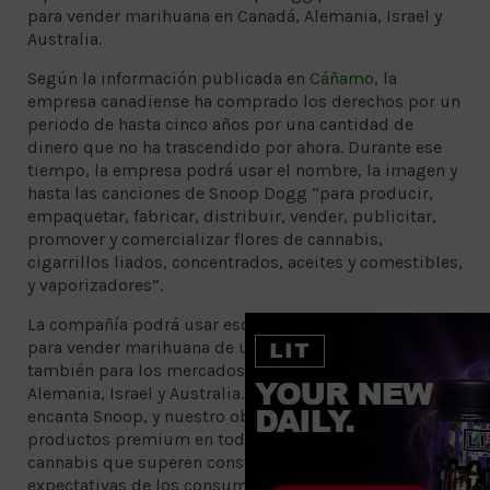
para vender marihuana en Canadá, Alemania, Israel y
Australia.
Según la información publicada en
Cáñamo
, la
empresa canadiense ha comprado los derechos por un
periodo de hasta cinco años por una cantidad de
dinero que no ha trascendido por ahora. Durante ese
tiempo, la empresa podrá usar el nombre, la imagen y
hasta las canciones de Snoop Dogg “para producir,
empaquetar, fabricar, distribuir, vender, publicitar,
promover y comercializar flores de cannabis,
cigarrillos liados, concentrados, aceites y comestibles,
y vaporizadores”.
La compañía podrá usar esos derechos en exclusiva
para vender marihuana de uso adulto en Canadá y
también para los mercados de uso medicinal de
Alemania, Israel y Australia. “A los consumidores les
encanta Snoop, y nuestro objetivo colectivo es ofrecer
productos premium en todas las categorías de
cannabis que superen constantemente las
expectativas de los consumidores”, dijo el director