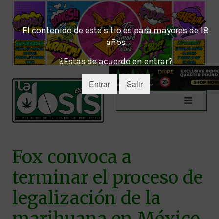
El contenido de este sitio es para mayores de 18
años
¿Estas de acuerdo en entrar?
Entrar
Salir
Fox convoca a
terminar el proceso de
legalización de la
marihuana en México