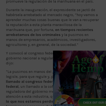
promueve la regulación de la marihuana en el país.
Durante la inauguración, el expresidente se jactó de
habérsela arrebatado al mercado negro, “hoy vamos a
aprender muchas cosas buenas que le van a recuperar
la reputación a esta planta maravillosa de la
marihuana que, por fortuna,
en tiempos recientes
arrebatamos de los criminales
y la pusimos en
manos de empresarios, académicos, investigadores,
agricultores y, en general, de la sociedad.”
Y convocó al congreso federal, a la Cofepris y al
gobierno nacional a regular ya la marihuana; así lo
dijo:
“La pusimos en manos del gobierno ahora, para que
legisle, para que regule y, por eso, desde aquí
hago un
llamado al congreso federal, un llamado al gobierno
federal
, un llamado a la cofepris, que es la agencia
reguladora del gobierno mexicano, a que pongan
atención a esta industria, que se den cuenta de
todo
lo que nos estamos perdiendo en México por no