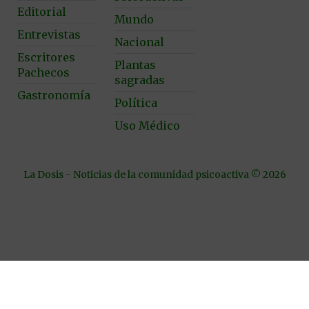
Editorial
Mundo
Entrevistas
Nacional
Escritores
Plantas
Pachecos
sagradas
Gastronomía
Política
Uso Médico
La Dosis - Noticias de la comunidad psicoactiva © 2026