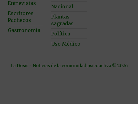
Entrevistas
Nacional
Escritores
Plantas
Pachecos
sagradas
Gastronomía
Política
Uso Médico
La Dosis - Noticias de la comunidad psicoactiva © 2026