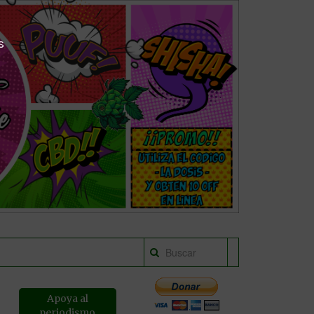
s
Apoya al
periodismo