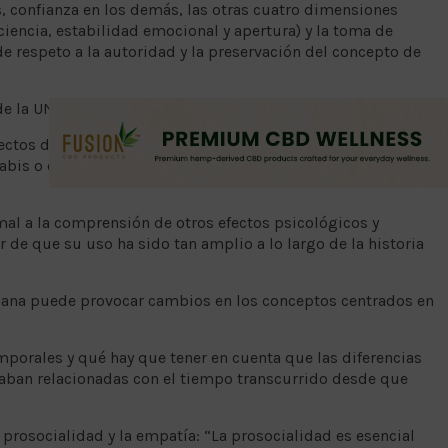
s, confianza en los demás, las otras cuatro dimensiones
ciencia, estabilidad emocional y apertura) y la toma de
e respeto a la autoridad y la preservación del concepto de
e la UNM, y participante del estudio ha dicho que:
fectos del consumo de cannabis se han centrado en las
abis o en los efectos del consumo de cannabis sobre la
rmal a la comprensión de otros efectos psicológicos y
 de que su uso ha sido tan amplio a lo largo de la historia
ana puede provocar cambios en los conceptos centrados en
mporales y qué hay que tener en cuenta que las diferencias
aban relacionadas con el tiempo transcurrido desde que
 prosocialidad y la empatía: “La prosocialidad es esencial