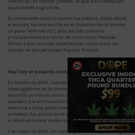
inverso en los ratones jóvenes, lo que dificultaba sus
capacidades cognitivas.
Es interesante como lo toman los medios. Hasta ahora,
el estudio ha sido escrito en el Guardian (en sí mismo
un poco "alternativa"), pero ha sido cubierto
principalmente por sitios de nicho como Medical
XPress y (con muchas advertencias sobre cómo los
ratones no son personas) Popular Science.
Aquí hay un pequeño contraste.
En febrero de 2016, cuando un estudio de
investigadores de la Universidad de Lausana de Suiza
encontró un vínculo entre los años de uso diario de
cannabis y la disminución de la mediana edad en la
memoria a corto plazo (medida en las habilidades
verbales), fue escrito en el Washington Post. Veremos
si ahora el mismo medio cubre los nuevos hallazgos.
Y en enero de 2016, los investigadores del University