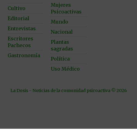
Mujeres
Cultivo
Psicoactivas
Editorial
Mundo
Entrevistas
Nacional
Escritores
Plantas
Pachecos
sagradas
Gastronomía
Política
Uso Médico
La Dosis - Noticias de la comunidad psicoactiva © 2026