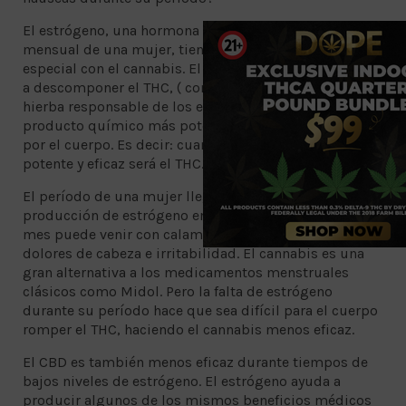
El estrógeno, una hormona que controla el ciclo
mensual de una mujer, tiene una relación muy
especial con el cannabis. El estrógeno ayuda al cuerpo
a descomponer el THC, ( compuesto químico en la
hierba responsable de los efectos psicoactivos), en un
producto químico más potente para ser absorbido
por el cuerpo. Es decir: cuanto más estrógeno, más
potente y eficaz será el THC.
El período de una mujer llega al nivel más bajo de
producción de estrógeno en un ciclo. Esta época del
mes puede venir con calambres, dolor de espalda,
dolores de cabeza e irritabilidad. El cannabis es una
gran alternativa a los medicamentos menstruales
clásicos como Midol. Pero la falta de estrógeno
durante su período hace que sea difícil para el cuerpo
romper el THC, haciendo el cannabis menos eficaz.
El CBD es también menos eficaz durante tiempos de
bajos niveles de estrógeno. El estrógeno ayuda a
producir algunos de los mismos beneficios médicos