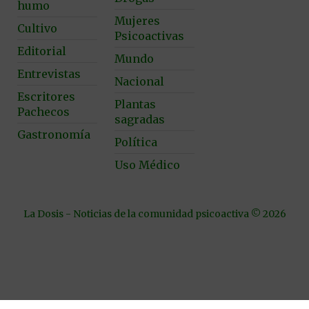
humo
Mujeres
Cultivo
Psicoactivas
Editorial
Mundo
Entrevistas
Nacional
Escritores
Plantas
Pachecos
sagradas
Gastronomía
Política
Uso Médico
La Dosis - Noticias de la comunidad psicoactiva © 2026