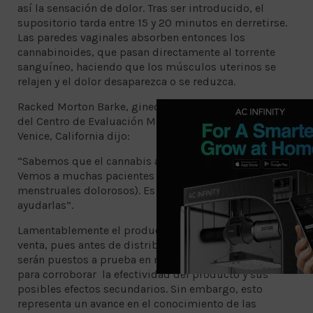
así la sensación de dolor. Tras ser introducido, el
supositorio tarda entre 15 y 20 minutos en derretirse.
Las paredes vaginales absorben entonces los
cannabinoides, que pasan directamente al torrente
sanguíneo, haciendo que los músculos uterinos se
relajen y el dolor desaparezca o se reduzca.
Racked Morton Barke, ginecólogo y director médico
del Centro de Evaluación Médica de la Marihuana en
Venice, California dijo:
“Sabemos que el cannabis ayuda a aliviar el dolor.
Vemos a muchas pacientes con dismenorrea (ciclos
menstruales dolorosos). Es una forma fantástica de
ayudarlas”.
Lamentablemente el producto aún no se encuentra a la
venta, pues antes de distribuirlos y comercializarlos
serán puestos a prueba en numerosas investigaciones
para corroborar la efectividad del producto y sus
posibles efectos secundarios. Sin embargo, esto
representa un avance en el conocimiento de las