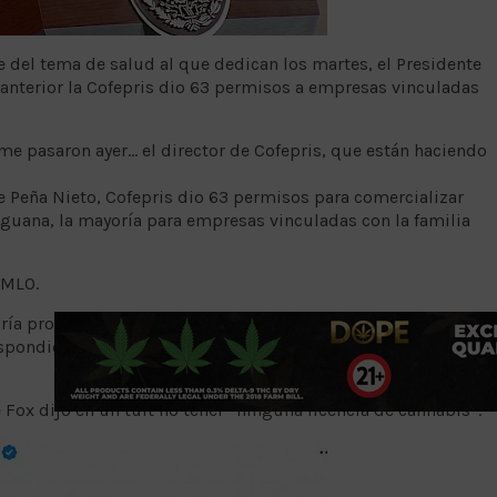
 del tema de salud al que dedican los martes, el Presidente
anterior la Cofepris dio 63 permisos a empresas vinculadas
 me pasaron ayer… el director de Cofepris, que están haciendo
e Peña Nieto, Cofepris dio 63 permisos para comercializar
iguana, la mayoría para empresas vinculadas con la familia
AMLO.
taría promoviendo la despenalización de la mariguana
pondió: “claro que hay un interés económico, su dios es el
e Fox dijo en un tuit no tener “ninguna licencia de cannabis”.