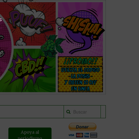
s
Apoya al
periodismo