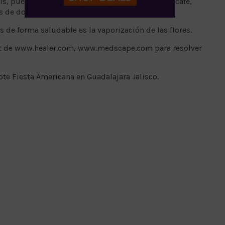
is, puede ser comparada con la dependencia de café,
es de dos semanas.
de forma saludable es la vaporización de las flores.
et de www.healer.com, www.medscape.com para resolver
Hote Fiesta Americana en Guadalajara Jalisco.