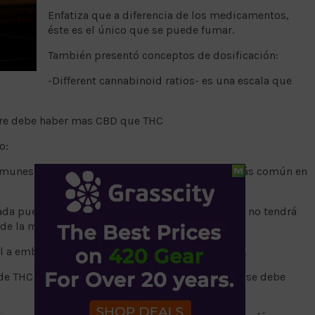
Enfatiza que a diferencia de los medicamentos,
éste es el único que se puede fumar.
También presentó conceptos de dosificación:
-Different cannabinoid ratios- es una escala que
iempre debe haber mas CBD que THC
o:
comunes en el cerebro y segundo cannabinoide más común en
ada pueden crear tolerancia, lo que significa que no tendrá
 de la medida puesta.
l a embarazadas va contra las políticas médicas.
de THC ( que pasa usualmente con comestibles) se debe