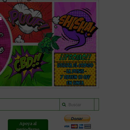
s
Apoya al
periodismo