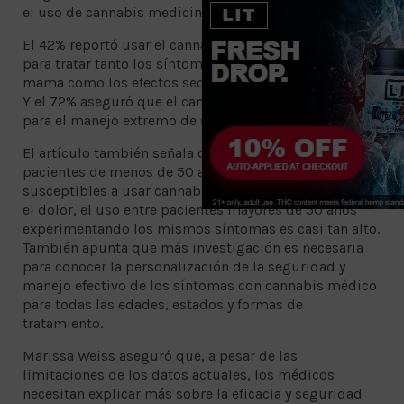
el uso de cannabis medicinal.
El 42% reportó usar el cannabis durante el tratamiento
para tratar tanto los síntomas asociados al cáncer de
mama como los efectos secundarios del tratamiento.
Y el 72% aseguró que el cannabis fue bastante efectivo
para el manejo extremo de síntomas.
El artículo también señala que mientras que los
pacientes de menos de 50 años son un poco más
susceptibles a usar cannabis medicinal para manejar
el dolor, el uso entre pacientes mayores de 50 años
experimentando los mismos síntomas es casi tan alto.
También apunta que más investigación es necesaria
para conocer la personalización de la seguridad y
manejo efectivo de los síntomas con cannabis médico
para todas las edades, estados y formas de
tratamiento.
Marissa Weiss aseguró que, a pesar de las
limitaciones de los datos actuales, los médicos
necesitan explicar más sobre la eficacia y seguridad