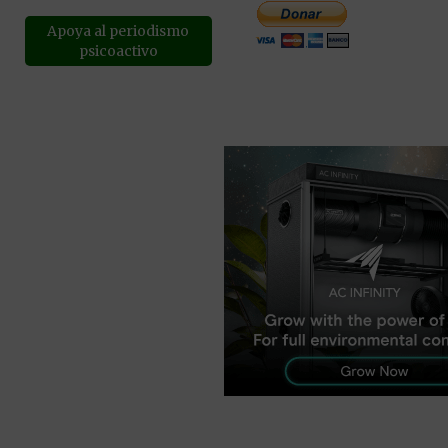
Apoya al periodismo
psicoactivo