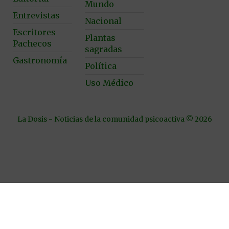
Mundo
Entrevistas
Nacional
Escritores
Plantas
Pachecos
sagradas
Gastronomía
Política
Uso Médico
La Dosis - Noticias de la comunidad psicoactiva © 2026