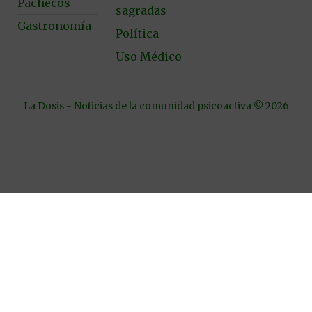
Pachecos
sagradas
Gastronomía
Política
Uso Médico
La Dosis - Noticias de la comunidad psicoactiva © 2026