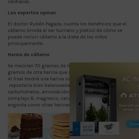
cardíacas.
Los expertos opinan
El doctor Rubén Pagaza, cuenta los beneficios que el
cáñamo brinda al ser humano y platicó de cómo se
puede incluir cáñamo a la dieta de los niños
principalmente.
Harina de cáñamo
Se mezclan 70 gramos de harina de cáñamo y 100
gramos de otra harina que use para hacer sus postres.
Al final tendrá una harina nutritiva para hacer
repostería bien balanceada, la harina contiene
carbohidratos, aminoácidos, omegas 3 y 6, todo el
complejo B, magnesio, calcio, zinc y fósforo, no
engorda como otras harinas, sino, nutre.