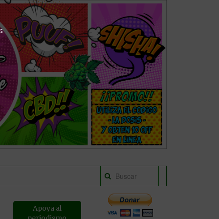
s
Apoya al
periodismo