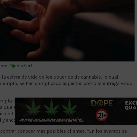
Foto:
Pijama Surf
 la esfera de vida de los usuarios de cannabis, lo cual
 ejemplo, se han complicado aspectos como la entrega y sus
mplo. Esto comienza a afectar la cadena de distribución,
que el producto llegue al consumidor final. Esto eleva el
ue no todos preservan las flores en buenas condiciones.
 y encontramos incluso clientes que son más frecuentes”.
 encontrar conocer más posibles clientes. “En los eventos se