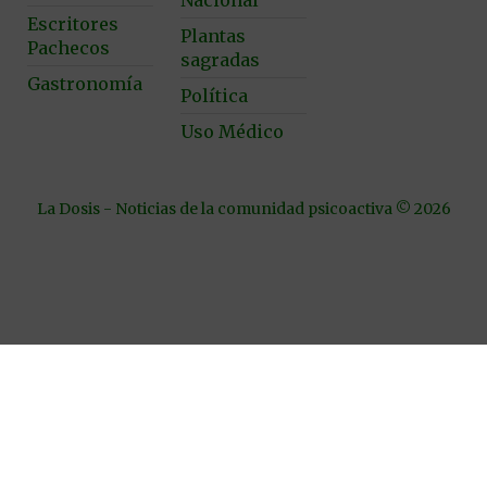
Escritores
Plantas
Pachecos
sagradas
Gastronomía
Política
Uso Médico
La Dosis - Noticias de la comunidad psicoactiva © 2026