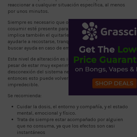
reaccionar a cualquier situación específica, al menos
por unos minutos.
Siempre es necesario que otra persona que no vaya a
cosumir esté presente para cuidarte. Este cuidado
implica también el quitarle la pipa de las manos,
ayudarle a recostarse, tranquilizarla en caso de crisis y
buscar ayuda en caso de emergencia.
Este nivel de alteración es imposible de controlar a
pesar de estar muy experimentadx ya que el efecto de
desconexión del sistema nervioso es casi total,
entonces esto puede volverse muy peligroso e
impredecible.
Se recomienda:
Cuidar la dosis, el entorno y compañía, y el estado
mental, emocional y físico.
Trata de siempre estar acompañado por alguien
que no consuma, ya que los efectos son casi
instantáneos