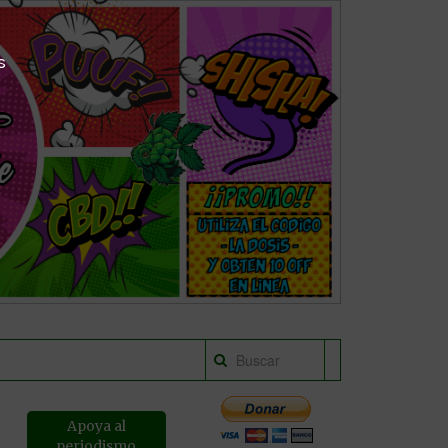
s
Apoya al
periodismo