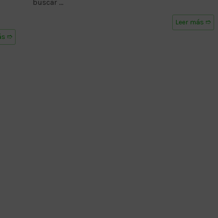
buscar …
Leer más ➱
ás ➱