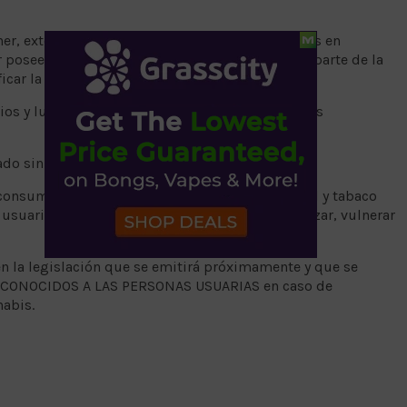
er, extorsionar, remitir o procesar a las personas en
poseer derivados, semillas, flores, o cualquier parte de la
ificar la posesión simple como un delito.
ios y lugares públicos abiertos en circunstancias
ado sin fines de comercio.
consumidores de otras sustancias, como alcohol y tabaco
uarios sería contrario a derecho, al estigmatizar, vulnerar
en la legislación que se emitirá próximamente y que se
ECONOCIDOS A LAS PERSONAS USUARIAS en caso de
nabis.