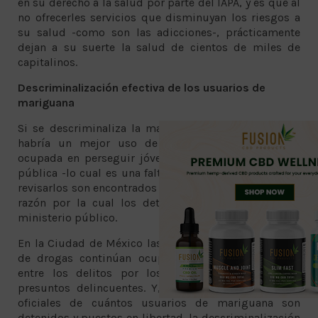
en su derecho a la salud por parte del IAPA, y es que al
no ofrecerles servicios que disminuyan los riesgos a
su salud -como son las adicciones-, prácticamente
dejan a su suerte la salud de cientos de miles de
capitalinos.
Descriminalización efectiva de los usuarios de
mariguana
Si se descriminaliza la mariguana de forma efectiva
habría un mejor uso de la fuerza policial, ahora
ocupada en perseguir jóvenes que consumen en vía
pública -lo cual es una falta administrativa-, y que al
revisarlos son encontrados en posesión de mariguana,
razón por la cual los detienen y presentan ante el
ministerio público.
En la Ciudad de México las detenciones por posesión
de drogas continúan ocupando lugares principales
entre los delitos por los que se detiene a más
presuntos delincuentes. Y, aunque no hay números
oficiales de cuántos usuarios de mariguana son
detenidos y puestos en libertad, la descriminalización