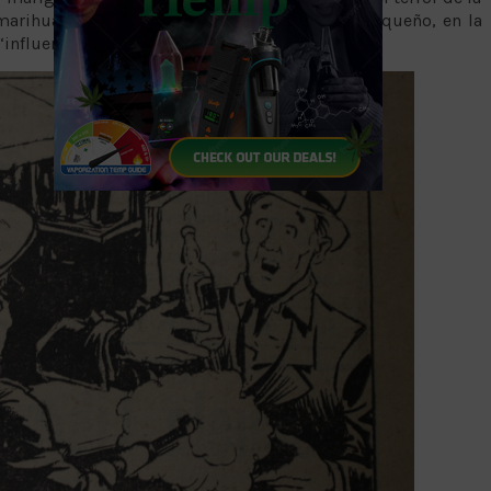
 marihuano” que pretendió electrocutar a un pequeño, en la
influenciado por algún enervante”.