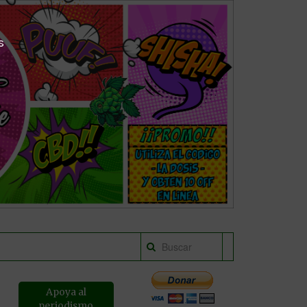
s
Apoya al
periodismo