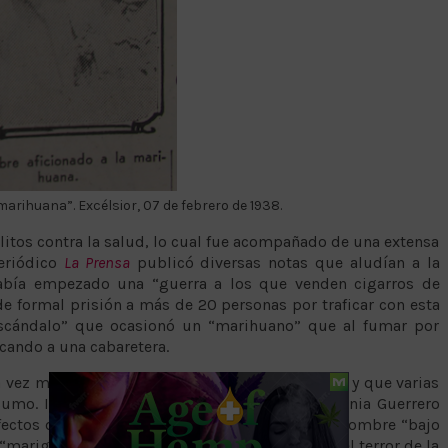
arihuana”. Excélsior, 07 de febrero de 1938.
litos contra la salud, lo cual fue acompañado de una extensa
periódico
La Prensa
publicó diversas notas que aludían a la
abía empezado una “guerra a los que venden cigarros de
e formal prisión a más de 20 personas por traficar con esta
 escándalo” que ocasionó un “marihuano” que al fumar por
cando a una cabaretera.
ez más “se extendía el vicio de la marihuana” y que varias
umo. Incluso se dijo que un hombre en la colonia Guerrero
ectos de la marihuana”, y se aseguró que otro hombre “bajo
e “mariguano carnicero” se había convertido en “el terror de la