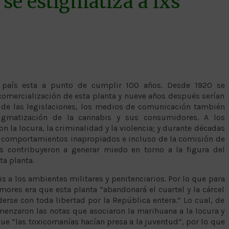
se estigmatiza a lxs
 país esta a punto de cumplir 100 años. Desde 1920 se
y comercialización de esta planta y nueve años después serían
 de las legislaciones, los medios de comunicación también
igmatización de la cannabis y sus consumidores. A los
n la locura, la criminalidad y la violencia; y durante décadas
e comportamientos inapropiados e incluso de la comisión de
as contribuyeron a generar miedo en torno a la figura del
ta planta.
is a los ambientes militares y penitenciarios. Por lo que para
mores era que esta planta “abandonará el cuartel y la cárcel
rse con toda libertad por la República entera.” Lo cual, de
enzaron las notas que asociaron la marihuana a la locura y
ue “las toxicomanías hacían presa a la juventud”, por lo que