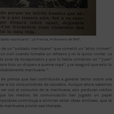
dado marihuano”, La Prensa, 14 de enero de 1947.
o de un “soldado marihuano” que cometió un “atroz crimen”.
un civil cuando tomaba un refresco y no le quiso invitar. La
la zona de Azcapotzalco y que lo había cometido un “”juan”
abra hizo un disparo a quema ropa”, y se aseguró que esto lo
probablemente marihuana–“.
 de prensa que han contribuido a generar temor sobre una
izar a los consumidores de cannabis. Aunque ahora sabemos
e ver con el consumo de la marihuana, aún perduran ciertos
s que los medios de comunicación han jugado un papel
oránea contribuya a eliminar estas ideas erróneas, que la
 la marihuana pronto sea liberada.