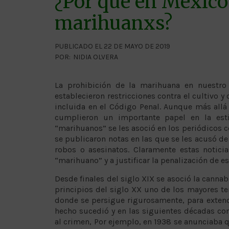
¿Por qué en México 
marihuanxs?
PUBLICADO EL 22 DE MAYO DE 2019
POR:
NIDIA OLVERA
La prohibición de la marihuana en nuestro
establecieron restricciones contra el cultivo 
incluida en el Código Penal. Aunque más allá
cumplieron un importante papel en la est
“marihuanos” se les asoció en los periódicos co
se publicaron notas en las que se les acusó d
robos o asesinatos. Claramente estas notici
“marihuano” y a justificar la penalización de es
Desde finales del siglo XIX se asoció la cannab
principios del siglo XX uno de los mayores te
donde se persigue rigurosamente, para extende
hecho sucedió y en las siguientes décadas com
al crimen, Por ejemplo, en 1938 se anunciaba q