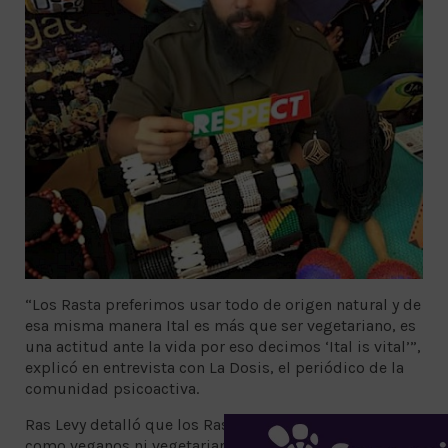
“Los Rasta preferimos usar todo de origen natural y de
esa misma manera Ital es más que ser vegetariano, es
una actitud ante la vida por eso decimos ‘Ital is vital’”,
explicó en entrevista con La Dosis, el periódico de la
comunidad psicoactiva.
Ras Levy detalló que los Rastafari no se definen ni
como veganos ni vegetarianos, su disciplina la llaman