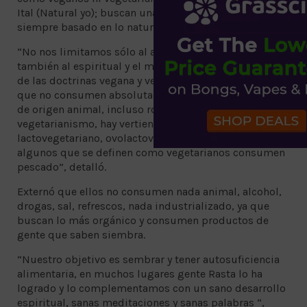
Ital (Natural yo); buscan una sana alimentación,
siempre basado en lo natural.
“No nos limitamos sólo al alimento físico, sino
también al espiritual y el mental. Por eso se diferencia
de las doctrinas vegana y vegetariana: vegano es aquel
que no consumen absolutamente nada que provenga
de origen animal, incluso ropa y accesorios, y en el
vegetarianismo, hay vertientes, como
lactovegetariano, ovolactovegetariano, incluso
algunos que se definen como vegetarianos consumen
pescado”, detalló.
Externó que ellos no consumen nada animal, alcohol,
drogas, sal, refrescos, nada industrializado, ya que
buscan lo más orgánico y consumen productos de
gente que saben siembra.
“Nuestro objetivo es sembrar y tener autosuficiencia
alimentaria, en muchos lugares gente Rasta lo ha
logrado y lo complementamos con un sano desarrollo
espiritual, sanas meditaciones y sanas palabras “,