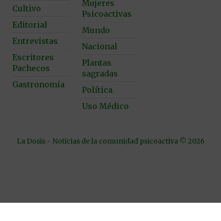
Mujeres
Cultivo
Psicoactivas
Editorial
Mundo
Entrevistas
Nacional
Escritores
Plantas
Pachecos
sagradas
Gastronomía
Política
Uso Médico
La Dosis - Noticias de la comunidad psicoactiva © 2026