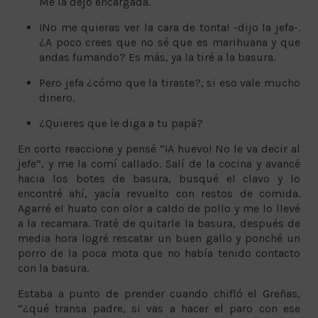
Me la dejó encargada.
¡No me quieras ver la cara de tonta! -dijo la jefa-.
¿A poco crees que no sé que es marihuana y que
andas fumando? Es más, ya la tiré a la basura.
Pero jefa ¿cómo que la tiraste?, si eso vale mucho
dinero.
¿Quieres que le diga a tu papá?
En corto reaccione y pensé “¡A huevo! No le va decir al
jefe”, y me la comí callado. Salí de la cocina y avancé
hacia los botes de basura, busqué el clavo y lo
encontré ahí, yacía revuelto con restos de comida.
Agarré el huato con olor a caldo de pollo y me lo llevé
a la recamara. Traté de quitarle la basura, después de
media hora logré rescatar un buen gallo y ponché un
porro de la poca mota que no había tenido contacto
con la basura.
Estaba a punto de prender cuando chifló el Greñas,
“¿qué transa padre, si vas a hacer el paro con ese