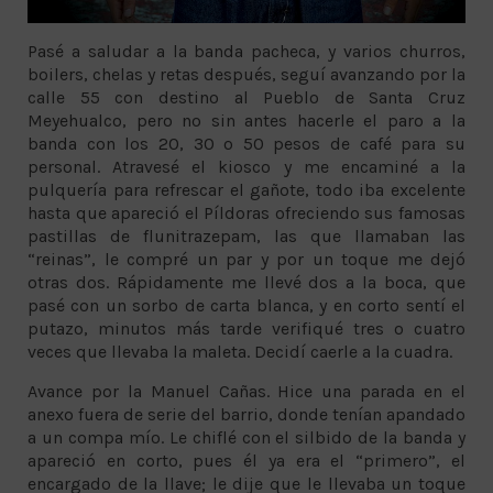
Pasé a saludar a la banda pacheca, y varios churros,
boilers, chelas y retas después, seguí avanzando por la
calle 55 con destino al Pueblo de Santa Cruz
Meyehualco, pero no sin antes hacerle el paro a la
banda con los 20, 30 o 50 pesos de café para su
personal. Atravesé el kiosco y me encaminé a la
pulquería para refrescar el gañote, todo iba excelente
hasta que apareció el Píldoras ofreciendo sus famosas
pastillas de flunitrazepam, las que llamaban las
“reinas”, le compré un par y por un toque me dejó
otras dos. Rápidamente me llevé dos a la boca, que
pasé con un sorbo de carta blanca, y en corto sentí el
putazo, minutos más tarde verifiqué tres o cuatro
veces que llevaba la maleta. Decidí caerle a la cuadra.
Avance por la Manuel Cañas. Hice una parada en el
anexo fuera de serie del barrio, donde tenían apandado
a un compa mío. Le chiflé con el silbido de la banda y
apareció en corto, pues él ya era el “primero”, el
encargado de la llave; le dije que le llevaba un toque