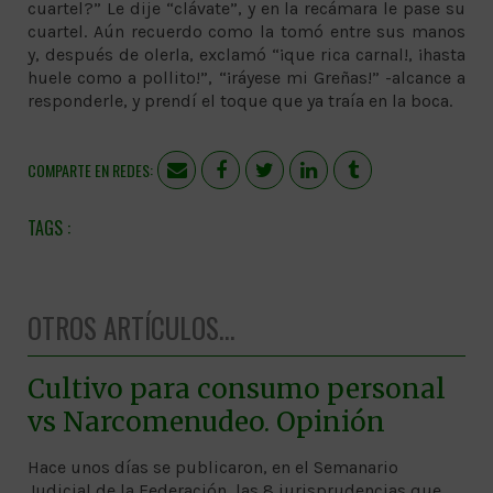
cuartel?” Le dije “clávate”, y en la recámara le pase su
cuartel. Aún recuerdo como la tomó entre sus manos
y, después de olerla, exclamó “¡que rica carnal!, ¡hasta
huele como a pollito!”, “¡ráyese mi Greñas!” -alcance a
responderle, y prendí el toque que ya traía en la boca.
COMPARTE EN REDES:
OTROS ARTÍCULOS...
Cultivo para consumo personal
vs Narcomenudeo. Opinión
Hace unos días se publicaron, en el Semanario
Judicial de la Federación, las 8 jurisprudencias que