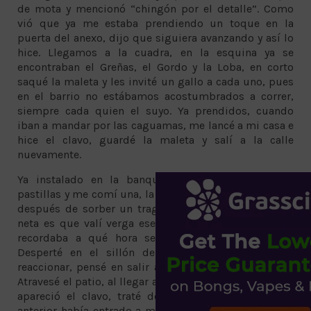
de mota y mencionó “chingón por el detalle”. Como
vió que ya me estaba prendiendo un toque en la
puerta del anexo, dijo que siguiera avanzando y así lo
hice. Llegamos a la cuadra, en la esquina ya se
encontraban el Greñas, el Gordo y la Loba, en corto
saqué la maleta y les invité un gallo a cada uno, pues
en el barrio no estábamos acostumbrados a correr,
siempre cada quien el suyo. Ya prendidos, cuando
iban a mandar por las caguamas, me lancé a mi casa e
hice el clavo, guardé la maleta y salí a la calle
nuevamente.
Ya instalado en la banqueta saqué las otras dos
pastillas y me comí una, la otra la eché a la caguama y
después de sorber un trago, corrí por la derecha. La
neta es que valí verga ese día y ese fue el pedo. No
recordaba a qué hora se había acabado la fiesta.
Desperté en el sillón de la sala y, cuando pude
reaccionar, pensé en salir a la calle a fumar un joint.
Atravesé el patio, al llegar a mi cuarto y pasar el R8 no
apareció el clavo, traté de recordar si en la noche
anterior había entrado a mi cuarto por un gallo, pero