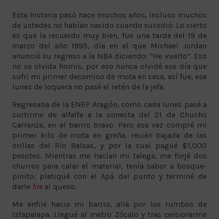
Esta historia pasó hace muchos años, incluso muchos
de ustedes no habían nacido cuando sucedió. Lo cierto
es que la recuerdo muy bien, fue una tarde del 19 de
marzo del año 1995, día en el que Michael Jordan
anunció su regreso a la NBA diciendo: “He vuelto”. Eso
no se olvida homis, por eso nunca olvidé ese día que
sufrí mi primer decomiso de mota en casa, así fue, ese
lunes de loquera no pasé el retén de la jefa.
Regresaba de la ENEP Aragón, como cada lunes pasé a
surtirme de alfalfa a la conecta del 21 de Chucho
Carranza, en el barrio bravo. Pero esa vez compré mi
primer kilo de mota en greña, recién bajada de las
orillas del Río Balsas, y por la cual pagué $1,000
pesotes. Mientras me hacían mi talega, me forjé dos
churros para calar el material, tenía sabor a bosque-
pinito; platiqué con el Apá del punto y terminé de
darle
fire
al queso.
Me enfilé hacia mi barrio, allá por los rumbos de
Iztapalapa. Llegué al metro Zócalo y tras cerciorarme