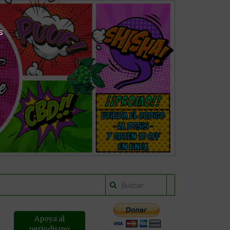
s
Apoya al
periodismo