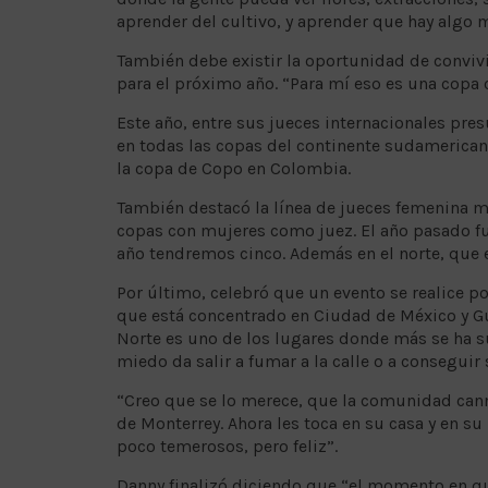
aprender del cultivo, y aprender que hay algo 
También debe existir la oportunidad de convivi
para el próximo año. “Para mí eso es una copa 
Este año, entre sus jueces internacionales pr
en todas las copas del continente sudamericano
la copa de Copo en Colombia.
También destacó la línea de jueces femenina m
copas con mujeres como juez. El año pasado f
año tendremos cinco. Además en el norte, que 
Por último, celebró que un evento se realice 
que está concentrado en Ciudad de México y Gua
Norte es uno de los lugares donde más se ha s
miedo da salir a fumar a la calle o a conseguir 
“Creo que se lo merece, que la comunidad cann
de Monterrey. Ahora les toca en su casa y en su
poco temerosos, pero feliz”.
Danny finalizó diciendo que “el momento en qu