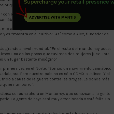
mejor que lo que nos han enseñado.”
r con los jueces para que te den tips y tu cosecha mejore
cannábica”.
esumió a Mary Jane, quien ha sido campeona de extracciones
 y es “maestra en el cultivo”. Así como a Alex, fundador de
ás grande a nivel mundial. “En el resto del mundo hay pocas
uimos una de las pocas que tuvimos dos mujeres juez. Este
es un lugar bastante misógino”.
por primera vez en el Norte. “Somos un movimiento cannábico
dalajara. Pero nuestro país no es sólo CDMX o Jalisco. Y el
ufrido a causa de la guerra contra las drogas. Es donde más
siquiera un porro”.
ábica se reuna ahora en Monterrey, que conozcan a la gente
 patio. La gente de haya está muy emocionada y está feliz. Un
e logremos reunirnos de todos los estados esto va a