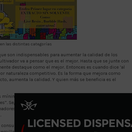
 en las distintas categorías
que son indispensables para aumentar la calidad de los
ultivador va a pensar que es el mejor. Hasta que se junte con
lmente destaque como el mejor. Entonces es cuando dice ‘al
por naturaleza competitivo. Es la forma que mejora como
to, aumenta la calidad. Y quien más se beneficia es el
s mínimos para realizar una copa, pues “hay copas que no
s”. Según él, una copa necesita en primer lugar, de jueces
adores. “De preferencia que la organicen cultivadores
.
 y consumir extractos. Al mismo tiempo debe ser una expo
semillas. Un lugar donde la gente va a expresar su libertad,