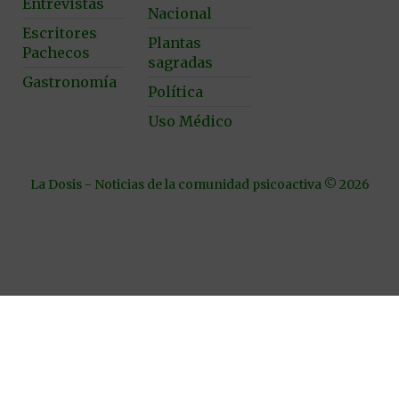
Entrevistas
Nacional
Escritores
Plantas
Pachecos
sagradas
Gastronomía
Política
Uso Médico
La Dosis - Noticias de la comunidad psicoactiva © 2026