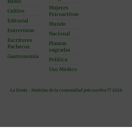
humo
Mujeres
Cultivo
Psicoactivas
Editorial
Mundo
Entrevistas
Nacional
Escritores
Plantas
Pachecos
sagradas
Gastronomía
Política
Uso Médico
La Dosis - Noticias de la comunidad psicoactiva © 2026