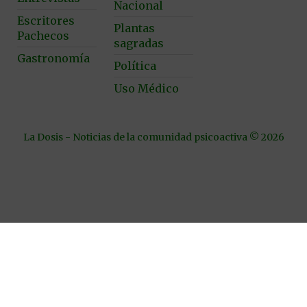
Nacional
Escritores
Plantas
Pachecos
sagradas
Gastronomía
Política
Uso Médico
La Dosis - Noticias de la comunidad psicoactiva © 2026