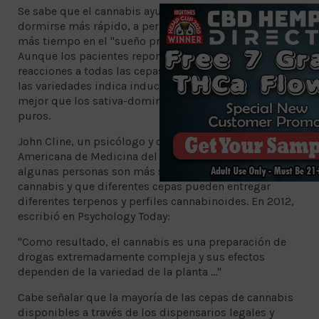
Se sabe que el cannabis ayuda a los pacientes a
dormirse más rápido, a permanecer dormidos y pasar
más tiempo en el "sueño profundo" y el sueño REM.
Aunque los pacientes reportan una amplia gama de
reacciones a todas las cepas de cannabis, se sabe que
las variedades indica inducen y mantienen el sueño
mejor que los sativa-dominantes o los tipos sativas
puros.
John Cline, un psicólogo y compañero de la Academia
Americana de Medicina del Sueño, ha señalado que
algunas personas son más sensibles a los efectos del
cannabis y que diferentes cepas pueden entregar
diferentes terpenos y perfiles cannabinoides. En 2012,
escribió en Psychology Today:
"Como resultado, el cannabis es una preparación de
drogas extremadamente compleja y sus efectos
dependen de la variedad de la planta ..."
Cabe señalar que la mayoría de las cepas de cannabis
disponibles a través de los dispensarios legales y