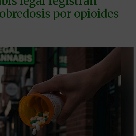
is legal registran
bredosis por opioides