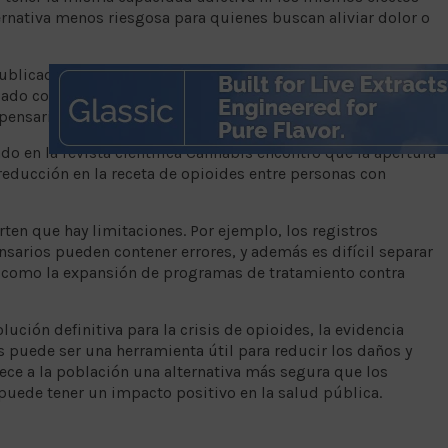
ternativa menos riesgosa para quienes buscan aliviar dolor o
publicada en la revista The BMJ observó que aumentar de uno
iado con una reducción aproximada del 17% en las muertes
pensarios se registraba una baja adicional, cercana al 8.5%.
o en la revista científica Cannabis encontró que la apertura
reducción en la receta de opioides entre personas con
rten que hay limitaciones. Por ejemplo, los registros
nsarios pueden contener errores, y además es difícil separar
, como la expansión de programas de tratamiento contra
ución definitiva para la crisis de opioides, la evidencia
s puede ser una herramienta útil para reducir los daños y
rece a la población una alternativa más segura que los
puede tener un impacto positivo en la salud pública.