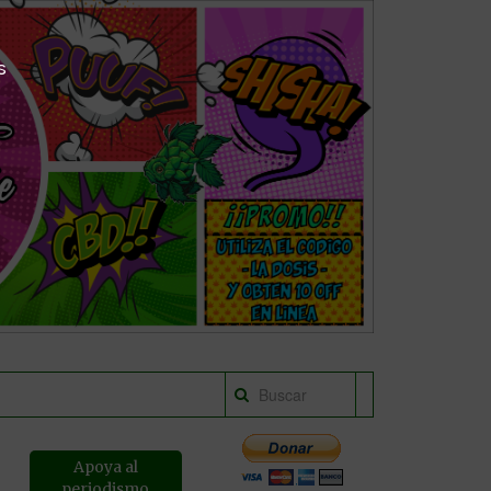
s
Apoya al
periodismo