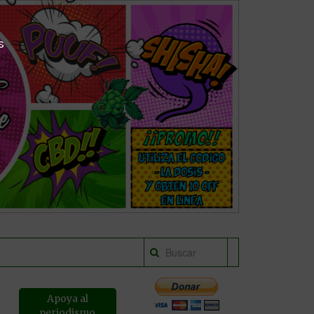
s
Apoya al
periodismo