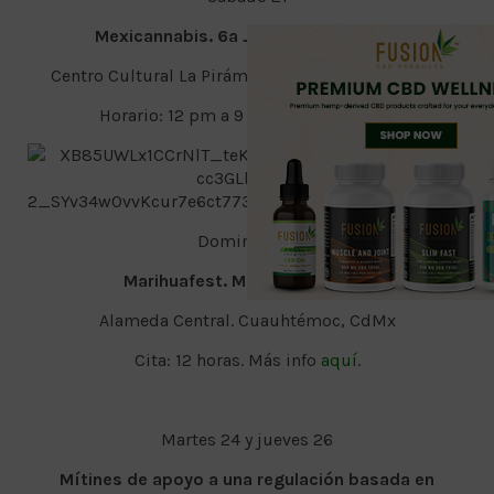
Mexicannabis. 6a Jornada Cannábica
Centro Cultural La Pirámide. Benito Juárez, CdMx
Horario: 12 pm a 9 pm. Más info
aquí
.
Domingo 22
Marihuafest. Marcha al zócalo
Alameda Central. Cuauhtémoc, CdMx
Cita: 12 horas. Más info
aquí
.
Martes 24 y jueves 26
Mítines de apoyo a una regulación basada en